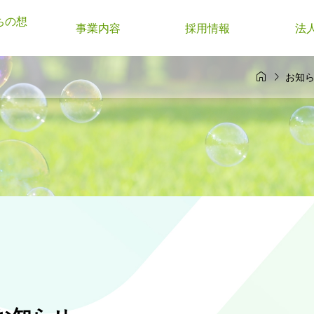
ちの想
事業内容
採用情報
法


お知